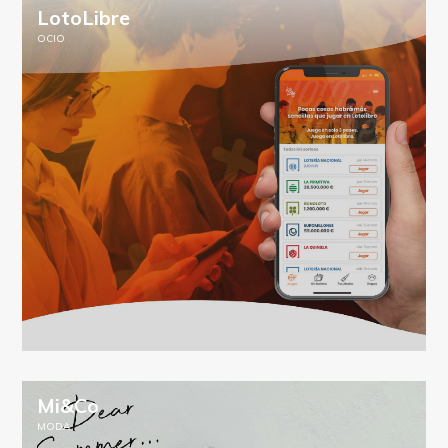
LotoLibre
OCIO
Mi&Co
MODA