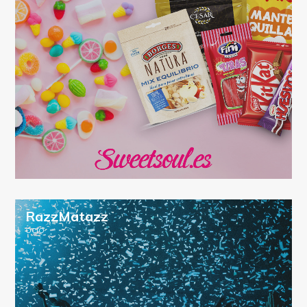
RazzMatazz
OCIO