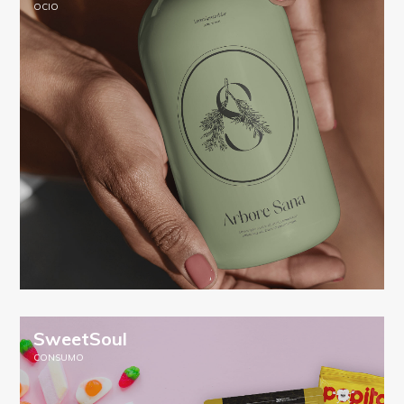
OCIO
SweetSoul
CONSUMO