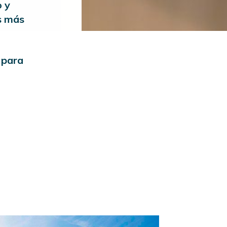
o y
s más
 para