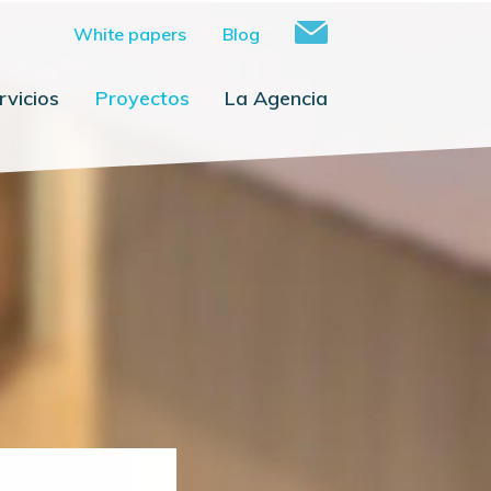
White papers
Blog
rvicios
Proyectos
La Agencia