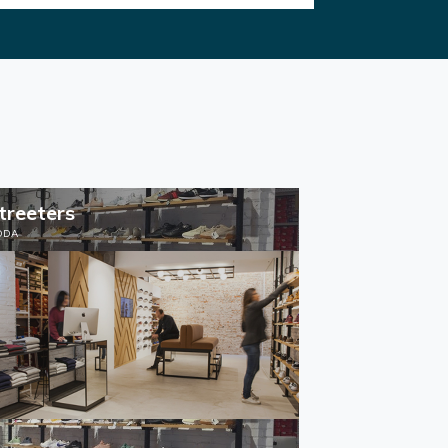
treeters
ODA