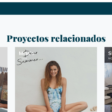
Proyectos relacionados
Mi&Co
S
MODA
M