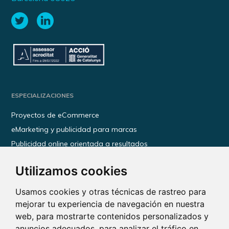
ESPECIALIZACIONES
Proyectos de eCommerce
eMarketing y publicidad para marcas
Publicidad online orientada a resultados
Transformación digital para empresas
Utilizamos cookies
Kit Digital
Kit Consulting
Usamos cookies y otras técnicas de rastreo para
mejorar tu experiencia de navegación en nuestra
web, para mostrarte contenidos personalizados y
INFORMACIÓN
anuncios adecuados, para analizar el tráfico en