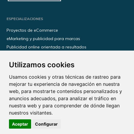
ESPECIALIZACIONES
Proyectos de eCommerce
eMarketing y publicidad para marcas
Publicidad online orientada a resultados
Transformación digital para empresas
Utilizamos cookies
Kit Digital
Kit Consulting
Usamos cookies y otras técnicas de rastreo para
mejorar tu experiencia de navegación en nuestra
INFORMACIÓN
web, para mostrarte contenidos personalizados y
anuncios adecuados, para analizar el tráfico en
Política de privacidad
nuestra web y para comprender de dónde llegan
Política de cookies
nuestros visitantes.
Aviso legal
Aceptar
Configurar
Thatzad Copyright 2026