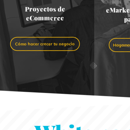
Proyectos de
eMarket
eCommerce
p
Cómo hacer crecer tu negocio
Hagamos