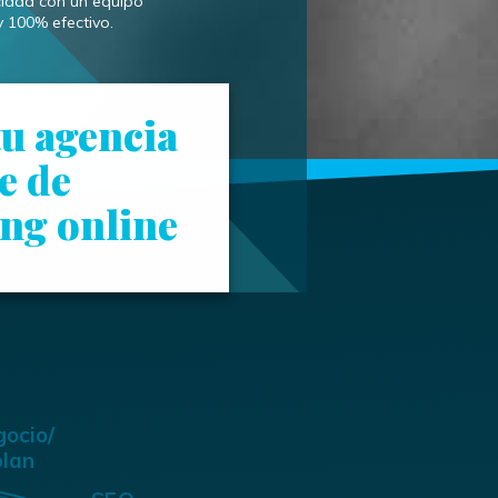
idad con un equipo
y 100% efectivo.
u agencia
e de
ng online
gocio/
plan