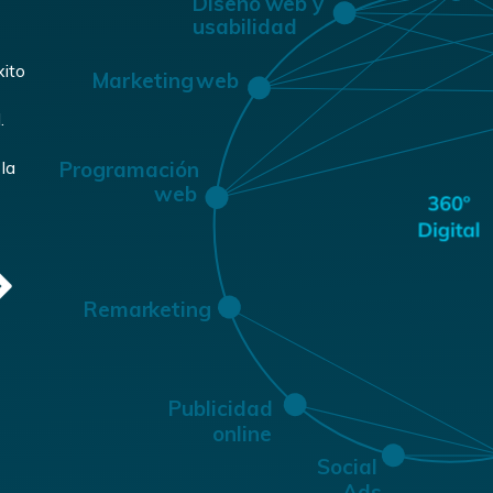
Diseño
w
eb y
usabilidad
xito
Mar
k
e
ting
w
eb
.
Pr
og
r
amación
la
w
eb
Remar
k
e
ting
P
ublicidad
online
Social
Ads