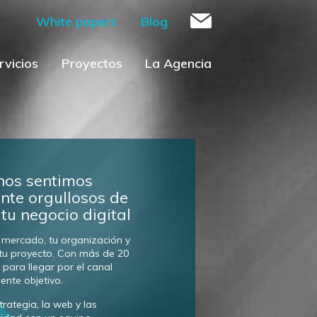
White papers
Blog
rvicios
Proyectos
La Agencia
nos sentimos
te orgullosos de
 tu negocio digital
 mercado, tu organización y
tu proyecto. Con más de 20
para llegar por el canal
iente objetivo.
rategia, la web y las