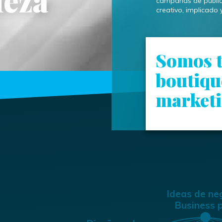
campañas de public
creativo, implicado 
Somos t
boutiqu
marketi
Ideas de ne
Business 