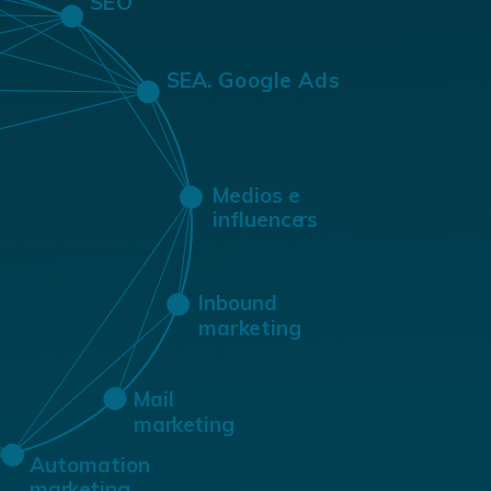
S
E
O
E
A. Google Ads
S
Medios e
influence
r
s
Inbound
marketing
Mail
mar
k
e
ting
Automation
mar
ting
k
e