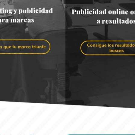
ing y publicidad
Publicidad online o
ara marcas
a resultado
Consigue los resultad
 que tu marca triunfe
buscas